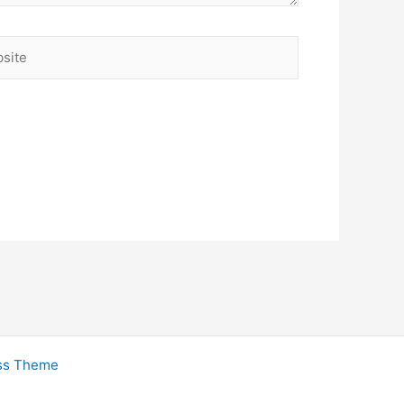
ite
ss Theme