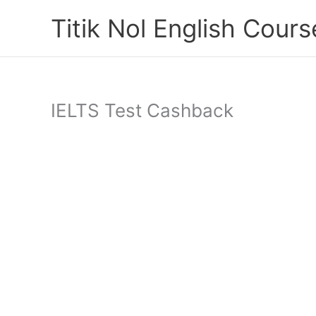
Skip
Titik Nol English Cours
to
content
IELTS Test Cashback