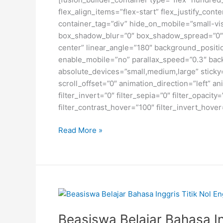
flex_align_items=”flex-start” flex_justify_co
container_tag=”div” hide_on_mobile=”small-visi
box_shadow_blur=”0″ box_shadow_spread=”0″ gr
center” linear_angle=”180″ background_posit
enable_mobile=”no” parallax_speed=”0.3″ bac
absolute_devices=”small,medium,large” sticky=”o
scroll_offset=”0″ animation_direction=”left” an
filter_invert=”0″ filter_sepia=”0″ filter_opacit
filter_contrast_hover=”100″ filter_invert_hover
Beasiswa
Read More »
Study
Abroad
Tanpa
Batasan
Usia
Beasiswa Belajar Bahasa In