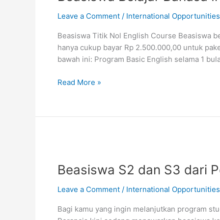
Leave a Comment
/
International Opportunities
Beasiswa Titik Nol English Course Beasiswa bel
hanya cukup bayar Rp 2.500.000,00 untuk pake
bawah ini: Program Basic English selama 1 bu
Beasiswa
Read More »
Belajar
Bahasa
Inggris
Titik
Nol
English
Course
Beasiswa S2 dan S3 dari P
Leave a Comment
/
International Opportunities
Bagi kamu yang ingin melanjutkan program stud