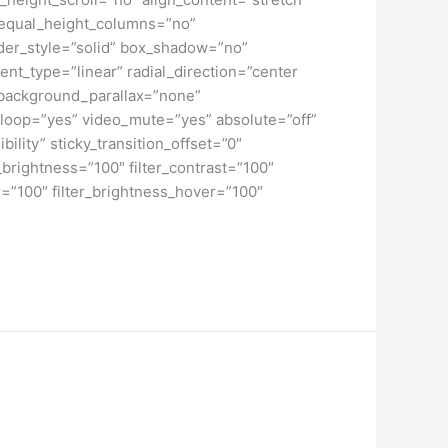
” equal_height_columns=”no”
order_style=”solid” box_shadow=”no”
nt_type=”linear” radial_direction=”center
 background_parallax=”none”
loop=”yes” video_mute=”yes” absolute=”off”
bility” sticky_transition_offset=”0″
r_brightness=”100″ filter_contrast=”100″
ver=”100″ filter_brightness_hover=”100″