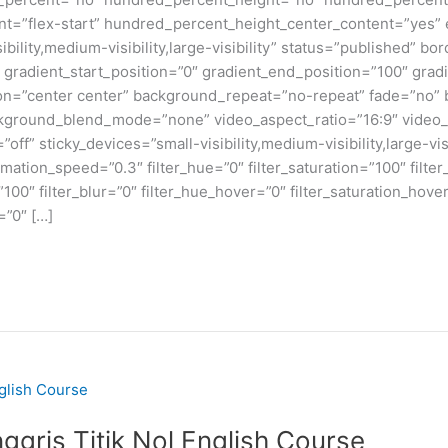
ntent=”flex-start” hundred_percent_height_center_content=”yes
bility,medium-visibility,large-visibility” status=”published” b
adient_start_position=”0″ gradient_end_position=”100″ gradie
ion=”center center” background_repeat=”no-repeat” fade=”no”
kground_blend_mode=”none” video_aspect_ratio=”16:9″ video_
ff” sticky_devices=”small-visibility,medium-visibility,large-visi
imation_speed=”0.3″ filter_hue=”0″ filter_saturation=”100″ filte
y=”100″ filter_blur=”0″ filter_hue_hover=”0″ filter_saturation_ho
=”0″ […]
ggris Titik Nol English Course