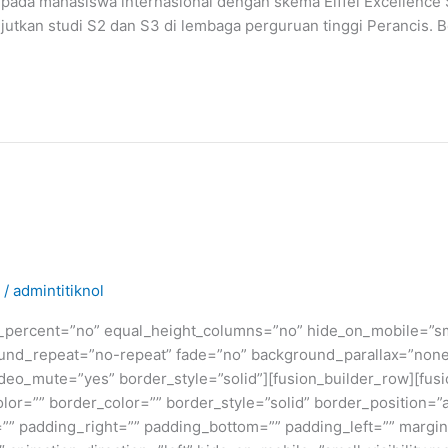
pada mahasiswa internasional dengan skema Eiffel Excellence 
jutkan studi S2 dan S3 di lembaga perguruan tinggi Perancis. 
/
admintitiknol
_percent=”no” equal_height_columns=”no” hide_on_mobile=”small-v
und_repeat=”no-repeat” fade=”no” background_parallax=”none
deo_mute=”yes” border_style=”solid”][fusion_builder_row][fusi
lor=”” border_color=”” border_style=”solid” border_position=
” padding_right=”” padding_bottom=”” padding_left=”” margin