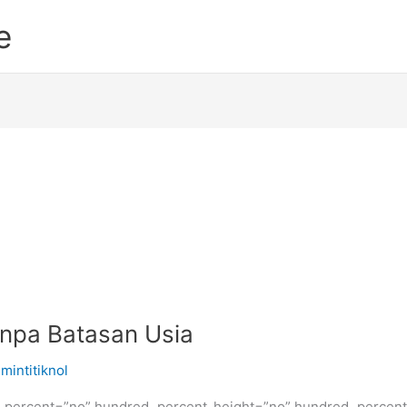
e
npa Batasan Usia
mintitiknol
d_percent=”no” hundred_percent_height=”no” hundred_percent_