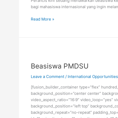
Perancis kini sedang menawarkan beasiswa ke
bagi mahasiswa internasional yang ingin melan
Beasiswa
Read More »
S2
dan
S3
dari
Pemerintah
Perancis
Beasiswa PMDSU
Leave a Comment
/
International Opportunities
[fusion_builder_container type=”flex” hundred
background_position=”center center” backgro
video_aspect_ratio=”16:9″ video_loop=”yes” vi
background_position=”left top” background_co
background_repeat=”no-repeat” padding_top=”