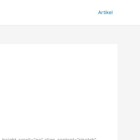
Artikel
height_scroll=”no” align_content=”stretch”