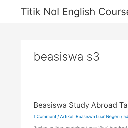
Skip
Titik Nol English Cours
to
content
beasiswa s3
Beasiswa Study Abroad Ta
1 Comment
/
Artikel
,
Beasiswa Luar Negeri
/
ad
[fusion_builder_container type=”flex” hundre