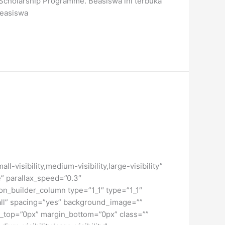
Scholarship Programme. Beasiswa ini terbuka
Beasiswa
isibility,medium-visibility,large-visibility”
” parallax_speed=”0.3″
on_builder_column type=”1_1″ type=”1_1″
”all” spacing=”yes” background_image=””
_top=”0px” margin_bottom=”0px” class=””