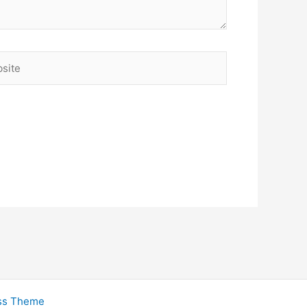
ite
ss Theme