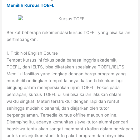
Memilih Kursus TOEFL
Berikut beberapa rekomendasi kursus TOEFL yang bisa kalian
pertimbangkan:
1. Titik Nol English Course
Tempat kursus ini fokus pada bahasa Inggris akademik,
TOEFL, dan IELTS, bisa dikatakan spesialnya TOEFL/IELTS.
Memiliki fasilitas yang lengkap dengan harga program yang
murah dibandingkan tempat lainnya, kalian tidak akan lagi
bingung dalam mempersiapkan ujian TOEFL. Fokus pada
persiapan, kursus TOEFL di sini bisa kalian lakukan dalam
waktu singkat. Materi terstruktur dengan rapi dan runtut
sehingga mudah dipahami, dan diajarkan oleh tutor
berpengalaman. Tersedia kursus offline maupun online.
Disamping itu, adanya komunitas siswa-tutor-alumni pencari
beasiswa tentu akan sangat membantu kalian dalam persiapan
untuk melanjutkan studi. Info paket program dan biaya bisa