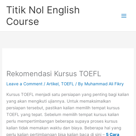
Skip
Titik Nol English
to
content
Course
Rekomendasi Kursus TOEFL
Leave a Comment
/
Artikel
,
TOEFL
/ By
Muhammad Ali Fikry
Kursus TOEFL menjadi satu persiapan yang penting bagi kalian
yang akan mengikuti ujiannya. Untuk memaksimalkan
persiapan tersebut, pastikan kalian memilih tempat kursus
TOEFL yang tepat. Sebelum memilih tempat kursus kalian
perlu mempertimbangan beberapa supaya proses kursus
kalian tidak memakan waktu dan biaya. Beberapa hal yang
perlu kalian pertimbangan bisa kalian baca di sini –
5 Cara