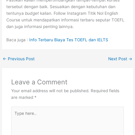
tersebut dengan baik. Sesuaikan dengan kebutuhan dan
tentunya
budget
kalian. Follow Instagram Titik Nol English
Course untuk mendapatkan informasi terbaru seputar TOEFL
dan juga informasi penting lainnya.
Baca juga :
Info Terbaru Biaya Tes TOEFL dan IELTS
←
Previous Post
Next Post
→
Leave a Comment
Your email address will not be published.
Required fields
are marked
*
Type
here..