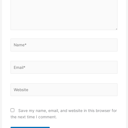
Name*
Email*
Website
Save my name, email, and website in this browser for
the next time I comment.