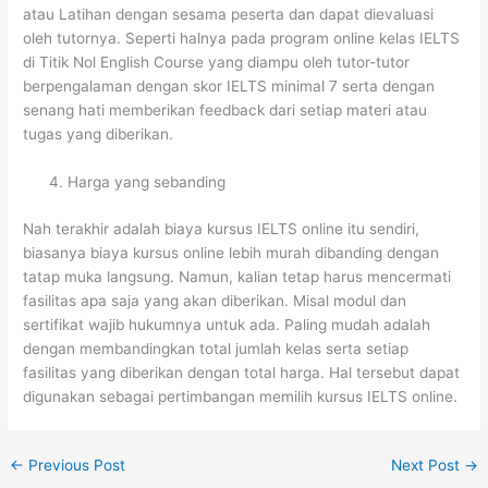
atau Latihan dengan sesama peserta dan dapat dievaluasi
oleh tutornya. Seperti halnya pada program online kelas IELTS
di Titik Nol English Course yang diampu oleh tutor-tutor
berpengalaman dengan skor IELTS minimal 7 serta dengan
senang hati memberikan feedback dari setiap materi atau
tugas yang diberikan.
Harga yang sebanding
Nah terakhir adalah biaya kursus IELTS online itu sendiri,
biasanya biaya kursus online lebih murah dibanding dengan
tatap muka langsung. Namun, kalian tetap harus mencermati
fasilitas apa saja yang akan diberikan. Misal modul dan
sertifikat wajib hukumnya untuk ada. Paling mudah adalah
dengan membandingkan total jumlah kelas serta setiap
fasilitas yang diberikan dengan total harga. Hal tersebut dapat
digunakan sebagai pertimbangan memilih kursus IELTS online.
←
Previous Post
Next Post
→