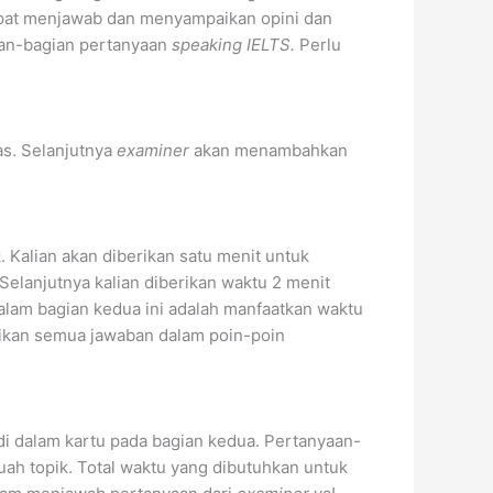
apat menjawab dan menyampaikan opini dan
gian-bagian pertanyaan
speaking IELTS.
Perlu
s. Selanjutnya
examiner
akan menambahkan
 Kalian akan diberikan satu menit untuk
elanjutnya kalian diberikan waktu 2 menit
dalam bagian kedua ini adalah manfaatkan waktu
aikan semua jawaban dalam poin-poin
 di dalam kartu pada bagian kedua. Pertanyaan-
ah topik. Total waktu yang dibutuhkan untuk