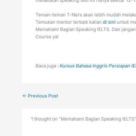
melakukan
speaking test
ini hanya sekitar 12
Teman-teman T-Ners akan lebih mudah melaku
Temukan mentor terbaik kalian
di sini
untuk me
Memahami Bagian Speaking IELTS. Dan jangan l
Course ya!
Baca juga :
Kursus Bahasa Inggris Persiapan I
←
Previous Post
1 thought on “Memahami Bagian Speaking IELTS