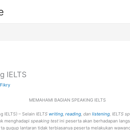
e
g IELTS
Fikry
g IELTS) – Selain
IELTS
writing
,
reading
, dan
listening
, IELTS s
tuk menghadapi
speaking test
ini peserta akan berhadapan lan
rta gugup lantaran tidak terbiasanya peserta melakukan wawan