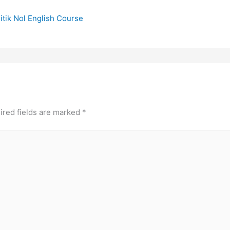
itik Nol English Course
ired fields are marked
*