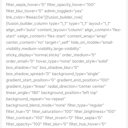
filter_sepia_hover=”0″ filter_opacity_hover=”100″
filter_blur_hover=”0″ admin_toggled=”yes”
link_color=”#eeac0e”][fusion_builder_row]
[fusion_builder_column type=”1_1″ type=”1_1″ layout=”1_1″
align_self=”auto” content_layout=”column” align_content=”flex-
start” valign_content=”flex-start” content_wrap=”wrap”
center_content=”no” target=”_self” hide_on_mobile=”small-
visibility,medium-visibility,large-visibility”
sticky_display=”normal,sticky” order_medium=”0″
order_small=”0″ hover_type=”none” border_style=”solid”
box_shadow=”no” box_shadow_blur=”0″
box_shadow_spread=”0″ background_type=”single”
gradient_start_position=”0″ gradient_end_position=”100″
gradient_type=”linear” radial_direction=”center center”
linear_angle=”180″ background_position=”left top”
background_repeat=”no-repeat”
background_blend_mode=”none” filter_type=”regular”
filter_hue=”0″ filter_saturation=”100″ filter_brightness=”100″
filter_contrast=”100″ filter_invert=”0″ filter_sepia=”0″
filter_opacity=”100″ filter_blur=”0″ filter_hue_hover=”0″