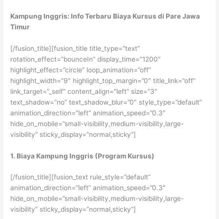
Kampung Inggris: Info Terbaru Biaya Kursus di Pare Jawa
Timur
[/fusion_title][fusion_title title_type=”text”
rotation_effect=”bounceIn” display_time=”1200″
highlight_effect=”circle” loop_animation=”off”
highlight_width=”9″ highlight_top_margin=”0″ title_link=”off”
link_target=”_self” content_align=”left” size=”3″
text_shadow=”no” text_shadow_blur=”0″ style_type=”default”
animation_direction=”left” animation_speed=”0.3″
hide_on_mobile=”small-visibility,medium-visibility,large-
visibility” sticky_display=”normal,sticky”]
1. Biaya Kampung Inggris (Program Kursus)
[/fusion_title][fusion_text rule_style=”default”
animation_direction=”left” animation_speed=”0.3″
hide_on_mobile=”small-visibility,medium-visibility,large-
visibility” sticky_display=”normal,sticky”]