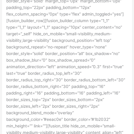
border_style=”solid” margin_top=”0px” margin_bottom=”0px”
padding_top=”22px” padding_bottom=”12px”
flex_column_spacing=”0px” type=”flex” admin_toggled=”yes”]
[fusion_builder_row][fusion_builder_column type=”1_1″
type=”1_1″ layout=”1_1″ spacing=”10px” center_content=”no”
target=”_self” hide_on_mobile=”small-visibility,medium-
visibility,large-visibility” background_position=”left top”
background_repeat=”no-repeat” hover_type=”none”
border_style=”solid” border_position=”all” box_shadow=”no”
box_shadow_blur=”0″ box_shadow_spread=”0″
animation_direction=”left” animation_speed=”0.3″ first=”true”
last=”true” border_radius_top_left=”30″
border_radius_top_right=”30″ border_radius_bottom_left=”30″
border_radius_bottom_right=”30″ padding_top=”16″
padding_right=”16″ padding_bottom=”16″ padding_left=”16″
border_sizes_top=”2px” border_sizes_bottom=”2px”
border_sizes_left=”2px” border_sizes_right=”2px”
background_blend_mode=”overlay”
background_color=”#eeac0e” border_color=”#1b2032″
min_height=”” link=””][fusion_title hide_on_mobile=”small-
visibility,medium-visibility,large-visibility” content_align=”left”