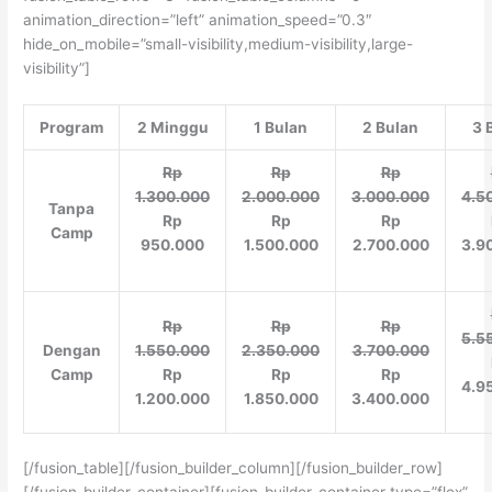
animation_direction=”left” animation_speed=”0.3″
hide_on_mobile=”small-visibility,medium-visibility,large-
visibility”]
Program
2 Minggu
1 Bulan
2 Bulan
3 
Rp
Rp
Rp
1.300.000
2.000.000
3.000.000
4.5
Tanpa
Rp
Rp
Rp
Camp
950.000
1.500.000
2.700.000
3.9
Rp
Rp
Rp
5.5
Dengan
1.550.000
2.350.000
3.700.000
Camp
Rp
Rp
Rp
4.9
1.200.000
1.850.000
3.400.000
[/fusion_table][/fusion_builder_column][/fusion_builder_row]