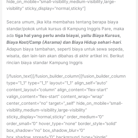
hide_on_mobile=”small-visibility,medium-visibility,large-
visibility” sticky_display=”normal,sticky”]
Secara umum, jika kita membahas tentang berapa biaya
standar/pokok untuk kursus di Kampung Inggris Pare, maka
ada
tiga hal yang perlu anda biayai,
yaitu Biaya Kursus,
Biaya Kost/Camp (Asrama) dan Biaya Hidup sehari-hari
.
Adapun biaya tambahan, seperti biaya untuk sewa sepeda,
wisata, dan lain-lain akan dibahas di akhir artikel ini.
Berikut
rincian biaya standar Kampung Inggris
[/fusion_text][/fusion_builder_column][fusion_builder_column
type=”1_1″ type=”1_1″ layout=”1_1″ align_self=”auto”
content_layout=”column” align_content=”flex-start”
valign_content=”flex-start” content_wrap=”wrap”
center_content=”no” target=”_self” hide_on_mobile=”small-
visibility,medium-visibility,large-visibility”
sticky_display=”normal,sticky” order_medium=”0″
order_small=”0″ hover_type=”none” border_style=”solid”
box_shadow=”no” box_shadow_blur=”0″
box_shadow_spread=”0″ background_type=”single”