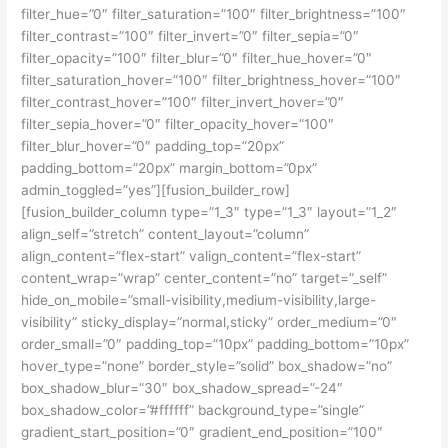
filter_hue=”0″ filter_saturation=”100″ filter_brightness=”100″
filter_contrast=”100″ filter_invert=”0″ filter_sepia=”0″
filter_opacity=”100″ filter_blur=”0″ filter_hue_hover=”0″
filter_saturation_hover=”100″ filter_brightness_hover=”100″
filter_contrast_hover=”100″ filter_invert_hover=”0″
filter_sepia_hover=”0″ filter_opacity_hover=”100″
filter_blur_hover=”0″ padding_top=”20px”
padding_bottom=”20px” margin_bottom=”0px”
admin_toggled=”yes”][fusion_builder_row]
[fusion_builder_column type=”1_3″ type=”1_3″ layout=”1_2″
align_self=”stretch” content_layout=”column”
align_content=”flex-start” valign_content=”flex-start”
content_wrap=”wrap” center_content=”no” target=”_self”
hide_on_mobile=”small-visibility,medium-visibility,large-
visibility” sticky_display=”normal,sticky” order_medium=”0″
order_small=”0″ padding_top=”10px” padding_bottom=”10px”
hover_type=”none” border_style=”solid” box_shadow=”no”
box_shadow_blur=”30″ box_shadow_spread=”-24″
box_shadow_color=”#ffffff” background_type=”single”
gradient_start_position=”0″ gradient_end_position=”100″