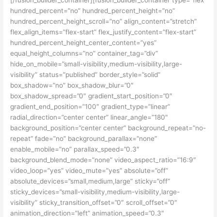
[/fusion_builder_container][fusion_builder_container type=”flex”
hundred_percent=”no” hundred_percent_height=”no”
hundred_percent_height_scroll=”no” align_content=”stretch”
flex_align_items=”flex-start” flex_justify_content=”flex-start”
hundred_percent_height_center_content=”yes”
equal_height_columns=”no” container_tag=”div”
hide_on_mobile=”small-visibility,medium-visibility,large-
visibility” status=”published” border_style=”solid”
box_shadow=”no” box_shadow_blur=”0″
box_shadow_spread=”0″ gradient_start_position=”0″
gradient_end_position=”100″ gradient_type=”linear”
radial_direction=”center center” linear_angle=”180″
background_position=”center center” background_repeat=”no-
repeat” fade=”no” background_parallax=”none”
enable_mobile=”no” parallax_speed=”0.3″
background_blend_mode=”none” video_aspect_ratio=”16:9″
video_loop=”yes” video_mute=”yes” absolute=”off”
absolute_devices=”small,medium,large” sticky=”off”
sticky_devices=”small-visibility,medium-visibility,large-
visibility” sticky_transition_offset=”0″ scroll_offset=”0″
animation_direction=”left” animation_speed=”0.3″