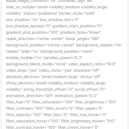
equal_height_columns=”no” container_tag=”div”
hide_on_mobile=”small-visibility,medium-visibility,large-
visibility” status=”published” border_style=”solid”
box_shadow=”no” box_shadow_blur=”0″
box_shadow_spread=”0″ gradient_start_position=”0″
gradient_end_position=”100″ gradient_type=”linear”
radial_direction=”center center” linear_angle=”180″
background_position=”center center” background_repeat=”no-
repeat” fade=”no” background_parallax=”none”
enable_mobile=”no” parallax_speed=”0.3″
background_blend_mode=”none” video_aspect_ratio=”16:9″
video_loop=”yes” video_mute=”yes” absolute=”off”
absolute_devices=”small,medium,large” sticky=”off”
sticky_devices=”small-visibility,medium-visibility,large-
visibility” sticky_transition_offset=”0″ scroll_offset=”0″
animation_direction=”left” animation_speed=”0.3″
filter_hue=”0″ filter_saturation=”100″ filter_brightness=”100″
filter_contrast=”100″ filter_invert=”0″ filter_sepia=”0″
filter_opacity=”100″ filter_blur=”0″ filter_hue_hover=”0″
filter_saturation_hover=”100″ filter_brightness_hover=”100″
filter_contrast_hover=”100″ filter_invert_hover=”0″