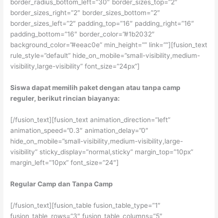
border_radius_bottom_left=”30″ border_sizes_top=”2″
border_sizes_right=”2″ border_sizes_bottom=”2″
border_sizes_left=”2″ padding_top=”16″ padding_right=”16″
padding_bottom=”16″ border_color=”#1b2032″
background_color=”#eeac0e” min_height=”” link=””][fusion_text
rule_style=”default” hide_on_mobile=”small-visibility,medium-
visibility,large-visibility” font_size=”24px”]
Siswa dapat memilih paket dengan atau tanpa camp
reguler, berikut rincian biayanya:
[/fusion_text][fusion_text animation_direction=”left”
animation_speed=”0.3″ animation_delay=”0″
hide_on_mobile=”small-visibility,medium-visibility,large-
visibility” sticky_display=”normal,sticky” margin_top=”10px”
margin_left=”10px” font_size=”24″]
Regular Camp dan Tanpa Camp
[/fusion_text][fusion_table fusion_table_type=”1″
fusion_table_rows=”3″ fusion_table_columns=”5″