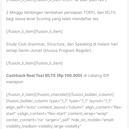
2 Minggu bimbingan tambahan persiapan TOEFL dan IELTS
bagi siswa level Scoring yang telah mendaftar tes
[/fusion_li_item][fusion_li_item]
Study Club Grammar, Structure, dan Speaking di malam hari
setiap Senin-Jumat (khusus Program Reguler).
[/fusion_li_item][fusion_li_item]
Cashback Real Test IELTS
(Rp 100.000)
di cabang IDP
manapun
[/fusion_li_item][/fusion_checklist][/fusion_builder_column]
[fusion_builder_column type=”1_1″ type=”1_1″ layout=”1_1″
align_self=”auto” content_layout=”column” align_content=”flex-
start” valign_content=”flex-start” content_wrap=”wrap”
center_content=”no” target=”_self” hide_on_mobile=”small-
visibility,medium-visibility,large-visibility”