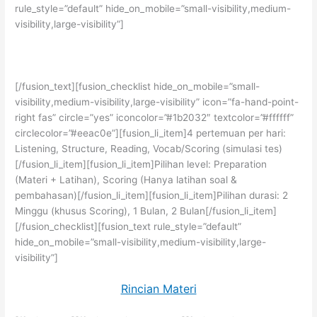
rule_style=”default” hide_on_mobile=”small-visibility,medium-
visibility,large-visibility”]
Persiapan tes TOEFL ITP untuk mendapatkan skor tinggi
[/fusion_text][fusion_checklist hide_on_mobile=”small-
visibility,medium-visibility,large-visibility” icon=”fa-hand-point-
right fas” circle=”yes” iconcolor=”#1b2032″ textcolor=”#ffffff”
circlecolor=”#eeac0e”][fusion_li_item]4 pertemuan per hari:
Listening, Structure, Reading, Vocab/Scoring (simulasi tes)
[/fusion_li_item][fusion_li_item]Pilihan level: Preparation
(Materi + Latihan), Scoring (Hanya latihan soal &
pembahasan)[/fusion_li_item][fusion_li_item]Pilihan durasi: 2
Minggu (khusus Scoring), 1 Bulan, 2 Bulan[/fusion_li_item]
[/fusion_checklist][fusion_text rule_style=”default”
hide_on_mobile=”small-visibility,medium-visibility,large-
visibility”]
Rincian Materi