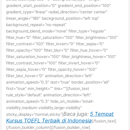
gradient_start_position=”0″ gradient_end_position=”100″
gradient_type=”linear” radial_direction=”center center”
linear_angle=”180″ background_position=”left top”
background_repeat=”no-repeat”
background_blend_mode=”none” filter_type=”regular”
filter_hue=”0″ filter_saturation=”100″ filter_brightness=”100″
filter_contrast=”100″ filter_invert=”0″ filter_sepia=”0″
filter_opacity=”100″ filter_blur=”0″ filter_hue_hover=”0″
filter_saturation_hover=”100″ filter_brightness_hover=”100″
filter_contrast_hover=”100″ filter_invert_hover=”0″
filter_sepia_hover=”0″ filter_opacity_hover=”100″
filter_blur_hover=”0″ animation_direction=”left”
animation_speed=”0.3″ last=”true” border_position=”all”
first=”true” min_height=”” link=””][fusion_text
rule_style=”default” animation_direction=”left”
animation_speed=”0.3″ hide_on_mobile=”small-
visibility,medium-visibility,large-visibility”
Baca juga:
5 Tempat
sticky_display=”normal,sticky”]
Kursus TOEFL Terbaik di Indonesia
[/fusion_text]
[/fusion_builder_column][/fusion_builder_row]