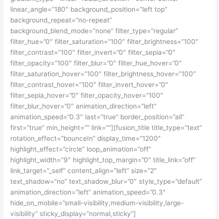
linear_angle=”180″ background_position=”left top”
background_repeat=”no-repeat”
background_blend_mode=”none” filter_type=”regular”
filter_hue=”0″ filter_saturation=”100″ filter_brightness=”100″
filter_contrast=”100″ filter_invert=”0″ filter_sepia=”0″
filter_opacity=”100″ filter_blur=”0″ filter_hue_hover=”0″
filter_saturation_hover=”100″ filter_brightness_hover=”100″
filter_contrast_hover=”100″ filter_invert_hover=”0″
filter_sepia_hover=”0″ filter_opacity_hover=”100″
filter_blur_hover=”0″ animation_direction=”left”
animation_speed=”0.3″ last=”true” border_position=”all”
first=”true” min_height=”” link=””][fusion_title title_type=”text”
rotation_effect=”bounceIn” display_time=”1200″
highlight_effect=”circle” loop_animation=”off”
highlight_width=”9″ highlight_top_margin=”0″ title_link=”off”
link_target=”_self” content_align=”left” size=”2″
text_shadow=”no” text_shadow_blur=”0″ style_type=”default”
animation_direction=”left” animation_speed=”0.3″
hide_on_mobile=”small-visibility,medium-visibility,large-
visibility” sticky_display=”normal,sticky”]