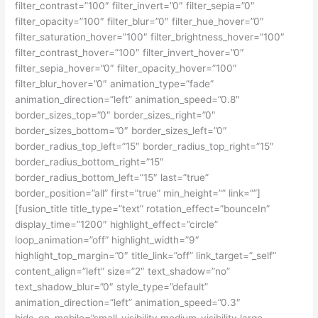
filter_contrast=”100″ filter_invert=”0″ filter_sepia=”0″
filter_opacity=”100″ filter_blur=”0″ filter_hue_hover=”0″
filter_saturation_hover=”100″ filter_brightness_hover=”100″
filter_contrast_hover=”100″ filter_invert_hover=”0″
filter_sepia_hover=”0″ filter_opacity_hover=”100″
filter_blur_hover=”0″ animation_type=”fade”
animation_direction=”left” animation_speed=”0.8″
border_sizes_top=”0″ border_sizes_right=”0″
border_sizes_bottom=”0″ border_sizes_left=”0″
border_radius_top_left=”15″ border_radius_top_right=”15″
border_radius_bottom_right=”15″
border_radius_bottom_left=”15″ last=”true”
border_position=”all” first=”true” min_height=”” link=””]
[fusion_title title_type=”text” rotation_effect=”bounceIn”
display_time=”1200″ highlight_effect=”circle”
loop_animation=”off” highlight_width=”9″
highlight_top_margin=”0″ title_link=”off” link_target=”_self”
content_align=”left” size=”2″ text_shadow=”no”
text_shadow_blur=”0″ style_type=”default”
animation_direction=”left” animation_speed=”0.3″