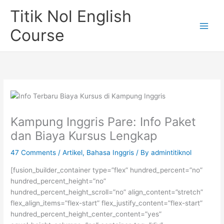
Skip
Titik Nol English
to
content
Course
Kampung Inggris Pare: Info Paket
dan Biaya Kursus Lengkap
47 Comments
/
Artikel
,
Bahasa Inggris
/ By
admintitiknol
[fusion_builder_container type=”flex” hundred_percent=”no”
hundred_percent_height=”no”
hundred_percent_height_scroll=”no” align_content=”stretch”
flex_align_items=”flex-start” flex_justify_content=”flex-start”
hundred_percent_height_center_content=”yes”