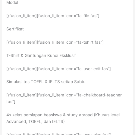
Modul
[/fusion_li_item][fusion_li_item icon=”fa-file fas”]
Sertifikat
[/fusion_li_item][fusion_li_item icon=”fa-tshirt fas”]
T-Shirt & Gantungan Kunci Eksklusif
[/fusion_li_item][fusion_li_item icon=”fa-user-edit fas”]
Simulasi tes TOEFL & IELTS setiap Sabtu
[/fusion_li_item][fusion_li_item icon=”fa-chalkboard-teacher
fas”]
4x kelas persiapan beasiswa & study abroad (Khusus level
Advanced, TOEFL, dan IELTS)
[/fusion_li_item][fusion_li_item icon=”fa-user-plus fas”]