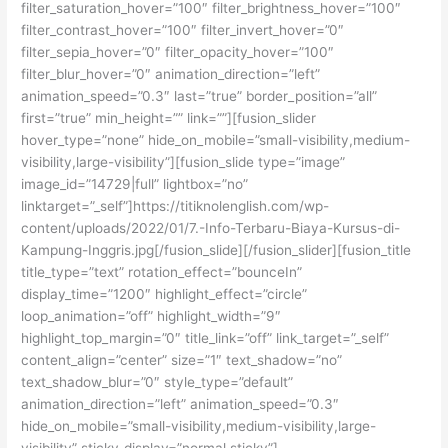
filter_saturation_hover=”100″ filter_brightness_hover=”100″
filter_contrast_hover=”100″ filter_invert_hover=”0″
filter_sepia_hover=”0″ filter_opacity_hover=”100″
filter_blur_hover=”0″ animation_direction=”left”
animation_speed=”0.3″ last=”true” border_position=”all”
first=”true” min_height=”” link=””][fusion_slider
hover_type=”none” hide_on_mobile=”small-visibility,medium-
visibility,large-visibility”][fusion_slide type=”image”
image_id=”14729|full” lightbox=”no”
linktarget=”_self”]https://titiknolenglish.com/wp-
content/uploads/2022/01/7.-Info-Terbaru-Biaya-Kursus-di-
Kampung-Inggris.jpg[/fusion_slide][/fusion_slider][fusion_title
title_type=”text” rotation_effect=”bounceIn”
display_time=”1200″ highlight_effect=”circle”
loop_animation=”off” highlight_width=”9″
highlight_top_margin=”0″ title_link=”off” link_target=”_self”
content_align=”center” size=”1″ text_shadow=”no”
text_shadow_blur=”0″ style_type=”default”
animation_direction=”left” animation_speed=”0.3″
hide_on_mobile=”small-visibility,medium-visibility,large-
visibility” sticky_display=”normal,sticky”]