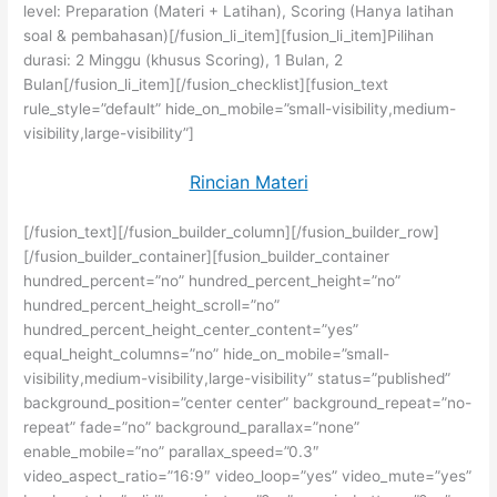
level: Preparation (Materi + Latihan), Scoring (Hanya latihan
soal & pembahasan)[/fusion_li_item][fusion_li_item]Pilihan
durasi: 2 Minggu (khusus Scoring), 1 Bulan, 2
Bulan[/fusion_li_item][/fusion_checklist][fusion_text
rule_style=”default” hide_on_mobile=”small-visibility,medium-
visibility,large-visibility”]
Rincian Materi
[/fusion_text][/fusion_builder_column][/fusion_builder_row]
[/fusion_builder_container][fusion_builder_container
hundred_percent=”no” hundred_percent_height=”no”
hundred_percent_height_scroll=”no”
hundred_percent_height_center_content=”yes”
equal_height_columns=”no” hide_on_mobile=”small-
visibility,medium-visibility,large-visibility” status=”published”
background_position=”center center” background_repeat=”no-
repeat” fade=”no” background_parallax=”none”
enable_mobile=”no” parallax_speed=”0.3″
video_aspect_ratio=”16:9″ video_loop=”yes” video_mute=”yes”