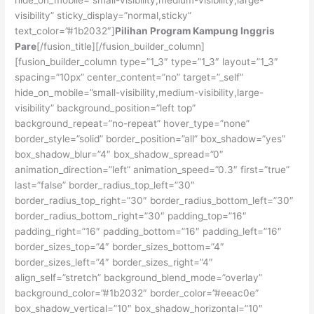
hide_on_mobile=”small-visibility,medium-visibility,large-
visibility” sticky_display=”normal,sticky”
text_color=”#1b2032″]
Pilihan Program Kampung Inggris
Pare
[/fusion_title][/fusion_builder_column]
[fusion_builder_column type=”1_3″ type=”1_3″ layout=”1_3″
spacing=”10px” center_content=”no” target=”_self”
hide_on_mobile=”small-visibility,medium-visibility,large-
visibility” background_position=”left top”
background_repeat=”no-repeat” hover_type=”none”
border_style=”solid” border_position=”all” box_shadow=”yes”
box_shadow_blur=”4″ box_shadow_spread=”0″
animation_direction=”left” animation_speed=”0.3″ first=”true”
last=”false” border_radius_top_left=”30″
border_radius_top_right=”30″ border_radius_bottom_left=”30″
border_radius_bottom_right=”30″ padding_top=”16″
padding_right=”16″ padding_bottom=”16″ padding_left=”16″
border_sizes_top=”4″ border_sizes_bottom=”4″
border_sizes_left=”4″ border_sizes_right=”4″
align_self=”stretch” background_blend_mode=”overlay”
background_color=”#1b2032″ border_color=”#eeac0e”
box_shadow_vertical=”10″ box_shadow_horizontal=”10″