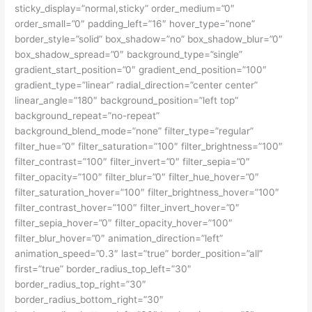
sticky_display=”normal,sticky” order_medium=”0″
order_small=”0″ padding_left=”16″ hover_type=”none”
border_style=”solid” box_shadow=”no” box_shadow_blur=”0″
box_shadow_spread=”0″ background_type=”single”
gradient_start_position=”0″ gradient_end_position=”100″
gradient_type=”linear” radial_direction=”center center”
linear_angle=”180″ background_position=”left top”
background_repeat=”no-repeat”
background_blend_mode=”none” filter_type=”regular”
filter_hue=”0″ filter_saturation=”100″ filter_brightness=”100″
filter_contrast=”100″ filter_invert=”0″ filter_sepia=”0″
filter_opacity=”100″ filter_blur=”0″ filter_hue_hover=”0″
filter_saturation_hover=”100″ filter_brightness_hover=”100″
filter_contrast_hover=”100″ filter_invert_hover=”0″
filter_sepia_hover=”0″ filter_opacity_hover=”100″
filter_blur_hover=”0″ animation_direction=”left”
animation_speed=”0.3″ last=”true” border_position=”all”
first=”true” border_radius_top_left=”30″
border_radius_top_right=”30″
border_radius_bottom_right=”30″