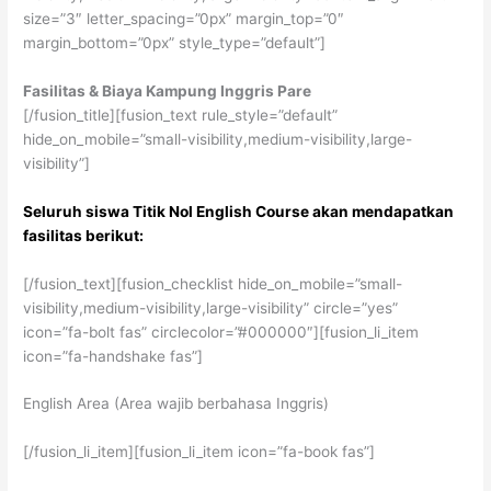
size=”3″ letter_spacing=”0px” margin_top=”0″
margin_bottom=”0px” style_type=”default”]
Fasilitas & Biaya Kampung Inggris Pare
[/fusion_title][fusion_text rule_style=”default”
hide_on_mobile=”small-visibility,medium-visibility,large-
visibility”]
Seluruh siswa Titik Nol English Course akan mendapatkan
fasilitas berikut:
[/fusion_text][fusion_checklist hide_on_mobile=”small-
visibility,medium-visibility,large-visibility” circle=”yes”
icon=”fa-bolt fas” circlecolor=”#000000″][fusion_li_item
icon=”fa-handshake fas”]
English Area (Area wajib berbahasa Inggris)
[/fusion_li_item][fusion_li_item icon=”fa-book fas”]