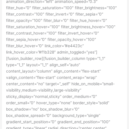
animation_direction=”left” animation_speed=”0.3″
filter_hue=”0″ filter_saturation=”100″ filter_brightness=”100″
filter_contrast=”100″ filter_invert=”0″ filter_sepia=”0″
filter_opacity=”100″ filter_blur=”0″ filter_hue_hover=”0″
filter_saturation_hover=”100″ filter_brightness_hover=”100″
filter_contrast_hover=”100″ filter_invert_hover=”0″
filter_sepia_hover=”0″ filter_opacity_hover=”100″
filter_blur_hover=”0″ link_color=”#e4423c”
link_hover_color=”#f1b328″ admin_toggled=”yes”]
[fusion_builder_row][fusion_builder_column type=”1_1″
type=”1_1″ layout=”1_1″ align_self=”auto”
content_layout=”column” align_content=”flex-start”
valign_content=”flex-start” content_wrap=”wrap”
center_content=”no” target=”_self” hide_on_mobile=”small-
visibility,medium-visibility,large-visibility”
sticky_display=”normal,sticky” order_medium=”0″
order_small=”0″ hover_type=”none” border_style=”solid”
box_shadow=”no” box_shadow_blur=”0″
box_shadow_spread=”0″ background_type=”single”
gradient_start_position=”0″ gradient_end_position=”100″
gradient_type=”linear” radial_direction=”center center”