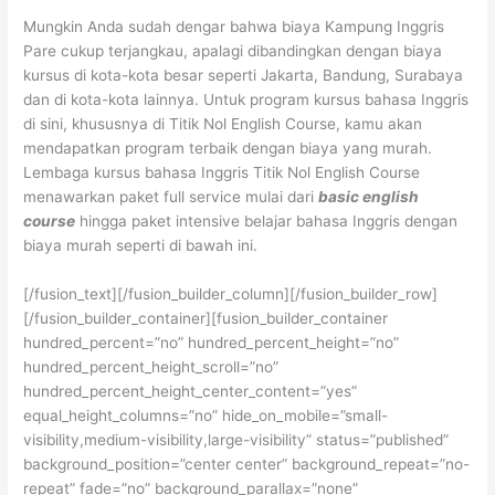
Mungkin Anda sudah dengar bahwa biaya Kampung Inggris
Pare cukup terjangkau, apalagi dibandingkan dengan biaya
kursus di kota-kota besar seperti Jakarta, Bandung, Surabaya
dan di kota-kota lainnya. Untuk program kursus bahasa Inggris
di sini, khususnya di Titik Nol English Course, kamu akan
mendapatkan program terbaik dengan biaya yang murah.
Lembaga kursus bahasa Inggris Titik Nol English Course
menawarkan paket full service mulai dari
basic english
course
hingga paket intensive belajar bahasa Inggris dengan
biaya murah seperti di bawah ini.
[/fusion_text][/fusion_builder_column][/fusion_builder_row]
[/fusion_builder_container][fusion_builder_container
hundred_percent=”no” hundred_percent_height=”no”
hundred_percent_height_scroll=”no”
hundred_percent_height_center_content=”yes”
equal_height_columns=”no” hide_on_mobile=”small-
visibility,medium-visibility,large-visibility” status=”published”
background_position=”center center” background_repeat=”no-
repeat” fade=”no” background_parallax=”none”