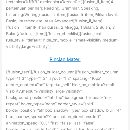
textcolor=”#ffffff” circlecolor=”#eeac0e”][fusion_li_item]4
pertemuan per hari: Reading, Grammar, Speaking,
Listening/Writing[/fusion_li_item][fusion_li_item]Pilihan level:
Basic, Intermediate, atau Advanced[/fusion_li_item]
[fusion_li_item]Pilihan durasi: 2 Minggu, 1 Bulan, 2 Bulan, 3
Bulan[/fusion_li_item][/fusion_checklist][fusion_text
rule_style=”default” hide_on_mobile=”small-visibility,medium-
visibility,large-visibility”]
Rincian Materi
[/fusion_text][/fusion_builder_column][fusion_builder_column
type=”1_3″ type=”1_3″ layout=”1_3″ spacing=”10px”
center_content=”no” target=”_self” hide_on_mobile=”small-
visibility,medium-visibility,large-visibility”
background_position=”left top” background_repeat=”no-
repeat” hover_type=”none” border_style=”solid”
border_position=”all” box_shadow=”yes” box_shadow_blur=”4″
box_shadow_spread=”0″ animation_direction=”left”
animation_speed=”0.3″ first=”false” last=”false”
border_radius_top_left=”30″ border_radius_top_right=”30″