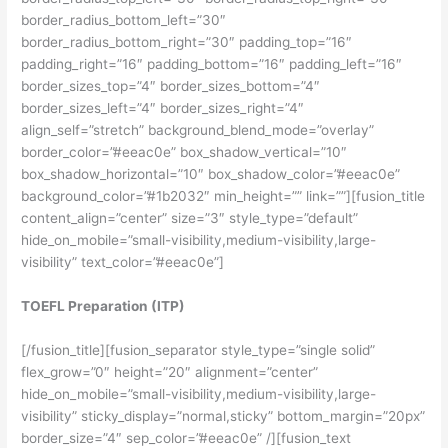
border_radius_bottom_left=”30″
border_radius_bottom_right=”30″ padding_top=”16″
padding_right=”16″ padding_bottom=”16″ padding_left=”16″
border_sizes_top=”4″ border_sizes_bottom=”4″
border_sizes_left=”4″ border_sizes_right=”4″
align_self=”stretch” background_blend_mode=”overlay”
border_color=”#eeac0e” box_shadow_vertical=”10″
box_shadow_horizontal=”10″ box_shadow_color=”#eeac0e”
background_color=”#1b2032″ min_height=”” link=””][fusion_title
content_align=”center” size=”3″ style_type=”default”
hide_on_mobile=”small-visibility,medium-visibility,large-
visibility” text_color=”#eeac0e”]
TOEFL Preparation (ITP)
[/fusion_title][fusion_separator style_type=”single solid”
flex_grow=”0″ height=”20″ alignment=”center”
hide_on_mobile=”small-visibility,medium-visibility,large-
visibility” sticky_display=”normal,sticky” bottom_margin=”20px”
border_size=”4″ sep_color=”#eeac0e” /][fusion_text