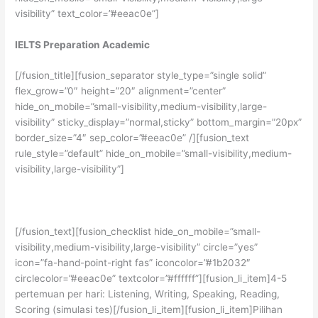
visibility” text_color=”#eeac0e”]
IELTS Preparation Academic
[/fusion_title][fusion_separator style_type=”single solid”
flex_grow=”0″ height=”20″ alignment=”center”
hide_on_mobile=”small-visibility,medium-visibility,large-
visibility” sticky_display=”normal,sticky” bottom_margin=”20px”
border_size=”4″ sep_color=”#eeac0e” /][fusion_text
rule_style=”default” hide_on_mobile=”small-visibility,medium-
visibility,large-visibility”]
Persiapan tes IELTS untuk mendapatkan skor tinggi
[/fusion_text][fusion_checklist hide_on_mobile=”small-
visibility,medium-visibility,large-visibility” circle=”yes”
icon=”fa-hand-point-right fas” iconcolor=”#1b2032″
circlecolor=”#eeac0e” textcolor=”#ffffff”][fusion_li_item]4-5
pertemuan per hari: Listening, Writing, Speaking, Reading,
Scoring (simulasi tes)[/fusion_li_item][fusion_li_item]Pilihan