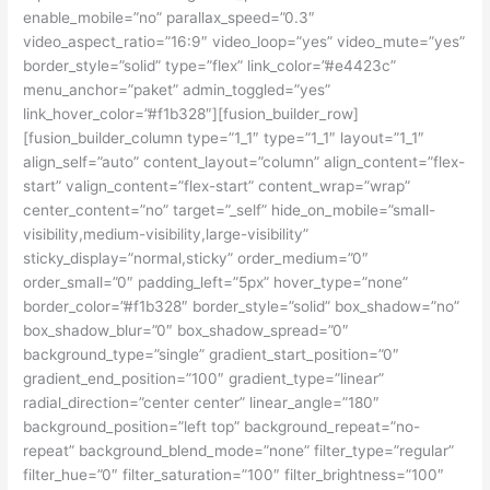
enable_mobile=”no” parallax_speed=”0.3″
video_aspect_ratio=”16:9″ video_loop=”yes” video_mute=”yes”
border_style=”solid” type=”flex” link_color=”#e4423c”
menu_anchor=”paket” admin_toggled=”yes”
link_hover_color=”#f1b328″][fusion_builder_row]
[fusion_builder_column type=”1_1″ type=”1_1″ layout=”1_1″
align_self=”auto” content_layout=”column” align_content=”flex-
start” valign_content=”flex-start” content_wrap=”wrap”
center_content=”no” target=”_self” hide_on_mobile=”small-
visibility,medium-visibility,large-visibility”
sticky_display=”normal,sticky” order_medium=”0″
order_small=”0″ padding_left=”5px” hover_type=”none”
border_color=”#f1b328″ border_style=”solid” box_shadow=”no”
box_shadow_blur=”0″ box_shadow_spread=”0″
background_type=”single” gradient_start_position=”0″
gradient_end_position=”100″ gradient_type=”linear”
radial_direction=”center center” linear_angle=”180″
background_position=”left top” background_repeat=”no-
repeat” background_blend_mode=”none” filter_type=”regular”
filter_hue=”0″ filter_saturation=”100″ filter_brightness=”100″