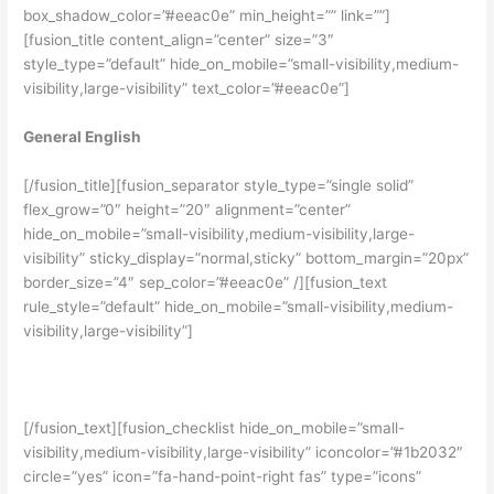
box_shadow_color=”#eeac0e” min_height=”” link=””]
[fusion_title content_align=”center” size=”3″
style_type=”default” hide_on_mobile=”small-visibility,medium-
visibility,large-visibility” text_color=”#eeac0e”]
General English
[/fusion_title][fusion_separator style_type=”single solid”
flex_grow=”0″ height=”20″ alignment=”center”
hide_on_mobile=”small-visibility,medium-visibility,large-
visibility” sticky_display=”normal,sticky” bottom_margin=”20px”
border_size=”4″ sep_color=”#eeac0e” /][fusion_text
rule_style=”default” hide_on_mobile=”small-visibility,medium-
visibility,large-visibility”]
Cara mudah, cepat, dan tepat menguasai bahasa Inggris
[/fusion_text][fusion_checklist hide_on_mobile=”small-
visibility,medium-visibility,large-visibility” iconcolor=”#1b2032″
circle=”yes” icon=”fa-hand-point-right fas” type=”icons”