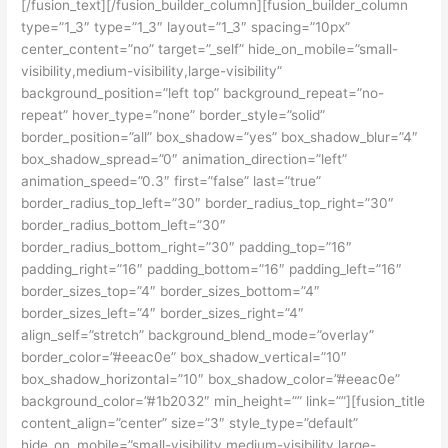
[/fusion_text][/fusion_builder_column][fusion_builder_column
type=”1_3″ type=”1_3″ layout=”1_3″ spacing=”10px”
center_content=”no” target=”_self” hide_on_mobile=”small-
visibility,medium-visibility,large-visibility”
background_position=”left top” background_repeat=”no-
repeat” hover_type=”none” border_style=”solid”
border_position=”all” box_shadow=”yes” box_shadow_blur=”4″
box_shadow_spread=”0″ animation_direction=”left”
animation_speed=”0.3″ first=”false” last=”true”
border_radius_top_left=”30″ border_radius_top_right=”30″
border_radius_bottom_left=”30″
border_radius_bottom_right=”30″ padding_top=”16″
padding_right=”16″ padding_bottom=”16″ padding_left=”16″
border_sizes_top=”4″ border_sizes_bottom=”4″
border_sizes_left=”4″ border_sizes_right=”4″
align_self=”stretch” background_blend_mode=”overlay”
border_color=”#eeac0e” box_shadow_vertical=”10″
box_shadow_horizontal=”10″ box_shadow_color=”#eeac0e”
background_color=”#1b2032″ min_height=”” link=””][fusion_title
content_align=”center” size=”3″ style_type=”default”
hide_on_mobile=”small-visibility,medium-visibility,large-