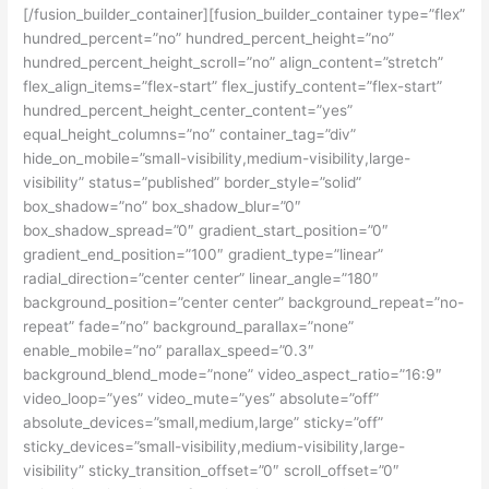
[/fusion_builder_container][fusion_builder_container type=”flex”
hundred_percent=”no” hundred_percent_height=”no”
hundred_percent_height_scroll=”no” align_content=”stretch”
flex_align_items=”flex-start” flex_justify_content=”flex-start”
hundred_percent_height_center_content=”yes”
equal_height_columns=”no” container_tag=”div”
hide_on_mobile=”small-visibility,medium-visibility,large-
visibility” status=”published” border_style=”solid”
box_shadow=”no” box_shadow_blur=”0″
box_shadow_spread=”0″ gradient_start_position=”0″
gradient_end_position=”100″ gradient_type=”linear”
radial_direction=”center center” linear_angle=”180″
background_position=”center center” background_repeat=”no-
repeat” fade=”no” background_parallax=”none”
enable_mobile=”no” parallax_speed=”0.3″
background_blend_mode=”none” video_aspect_ratio=”16:9″
video_loop=”yes” video_mute=”yes” absolute=”off”
absolute_devices=”small,medium,large” sticky=”off”
sticky_devices=”small-visibility,medium-visibility,large-
visibility” sticky_transition_offset=”0″ scroll_offset=”0″