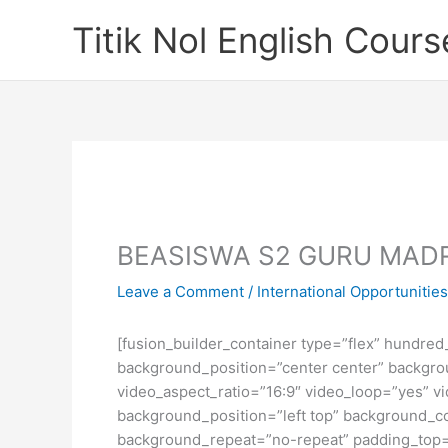
Skip
Titik Nol English Cours
to
content
BEASISWA S2 GURU MADR
Leave a Comment
/
International Opportunities
[fusion_builder_container type=”flex” hundred
background_position=”center center” backgro
video_aspect_ratio=”16:9″ video_loop=”yes” vi
background_position=”left top” background_co
background_repeat=”no-repeat” padding_top=”