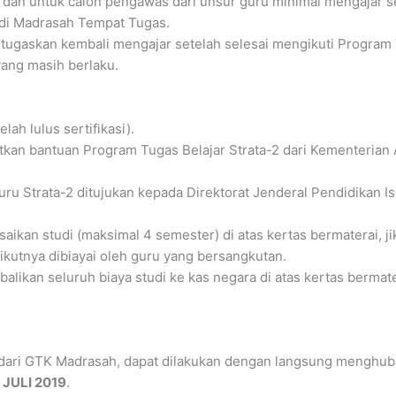
 dan untuk calon pengawas dari unsur guru minimal mengajar se
 di Madrasah Tempat Tugas.
ditugaskan kembali mengajar setelah selesai mengikuti Program 
ang masih berlaku.
lah lulus sertifikasi).
kan bantuan Program Tugas Belajar Strata-2 dari Kementerian A
 Strata-2 ditujukan kepada Direktorat Jenderal Pendidikan Is
kan studi (maksimal 4 semester) di atas kertas bermaterai, ji
kutnya dibiayai oleh guru yang bersangkutan.
kan seluruh biaya studi ke kas negara di atas kertas bermatera
dari GTK Madrasah, dapat dilakukan dengan langsung menghub
 JULI 2019
.