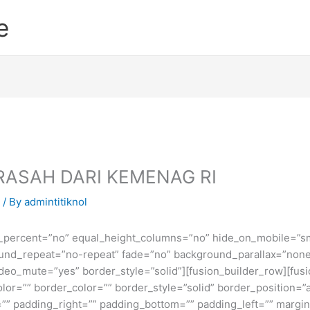
e
ASAH DARI KEMENAG RI
/ By
admintitiknol
_percent=”no” equal_height_columns=”no” hide_on_mobile=”small-v
und_repeat=”no-repeat” fade=”no” background_parallax=”none
deo_mute=”yes” border_style=”solid”][fusion_builder_row][fusi
lor=”” border_color=”” border_style=”solid” border_position=
” padding_right=”” padding_bottom=”” padding_left=”” margin