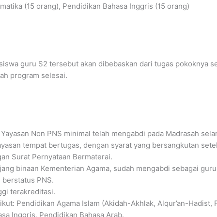
atika (15 orang), Pendidikan Bahasa Inggris (15 orang)
siswa guru S2 tersebut akan dibebaskan dari tugas pokoknya s
ah program selesai.
 Yayasan Non PNS minimal telah mengabdi pada Madrasah sela
ayasan tempat bertugas, dengan syarat yang bersangkutan setel
an Surat Pernyataan Bermaterai.
ang binaan Kementerian Agama, sudah mengabdi sebagai guru 
 berstatus PNS.
i terakreditasi.
kut: Pendidikan Agama Islam (Akidah-Akhlak, Alqur’an-Hadist, F
sa Inggris, Pendidikan Bahasa Arab.