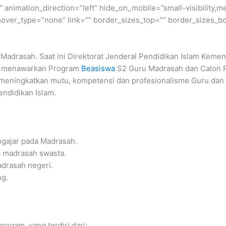
nimation_direction=”left” hide_on_mobile=”small-visibility,medi
hover_type=”none” link=”” border_sizes_top=”” border_sizes_bo
Madrasah. Saat ini Direktorat Jenderal Pendidikan Islam Kemen
i menawarkan Program
Beasiswa
S2 Guru Madrasah dan Calon 
 meningkatkan mutu, kompetensi dan profesionalisme Guru da
endidikan Islam.
gajar pada Madrasah.
 madrasah swasta.
drasah negeri.
ng.
ogam, yang terdiri dari: