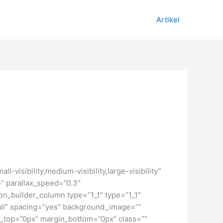
Artikel
isibility,medium-visibility,large-visibility”
” parallax_speed=”0.3″
on_builder_column type=”1_1″ type=”1_1″
”all” spacing=”yes” background_image=””
_top=”0px” margin_bottom=”0px” class=””